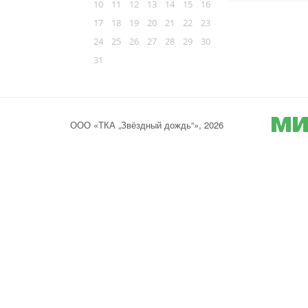
10
11
12
13
14
15
16
17
18
19
20
21
22
23
24
25
26
27
28
29
30
31
ООО «ТКА „Звёздный дождь“», 2026