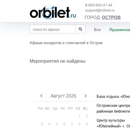
8-800-600-47-44
support@orbilet.ru
ГОРОД:
ОСТРОВ
Все
Пушкинска
Афиша концертов и спектаклей в Остров
Мероприятия не найдены
Август
2026
База отдыха «Юно
Островская центр
Пн
Вт
Ср
Чт
Пт
Сб
Вс
районная библиоте
1
2
Центр культуры
3
4
5
6
7
8
9
«Юбилейный» г. О