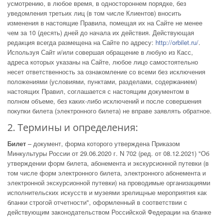
усмотрению, в любое время, в одностороннем порядке, без
уведомления третьих лиц (в том числе Клиентов) вносить
изменения в настоящие Правила, помещая их на Сайте не менее
чем за 10 (десять) дней до начала их действия. Действующая
редакция всегда размещена на Сайте по адресу:
http://orbilet.ru/
.
Используя Сайт и/или совершая обращение в любую из Касс,
адреса которых указаны на Сайте, любое лицо самостоятельно
несет ответственность за ознакомление со всеми без исключения
положениями (условиями, пунктами, разделами, содержанием)
настоящих Правил, соглашается с настоящим документом в
полном объеме, без каких-либо исключений и после совершения
покупки билета (электронного билета) не вправе заявлять обратное.
2. Термины и определения:
Билет
– документ, форма которого утверждена Приказом
Минкультуры России от 29.06.2020 г. N 702 (ред. от 08.12.2021) "Об
утверждении форм билета, абонемента и экскурсионной путевки (в
том числе форм электронного билета, электронного абонемента и
электронной экскурсионной путевки) на проводимые организациями
исполнительских искусств и музеями зрелищные мероприятия как
бланки строгой отчетности", оформленный в соответствии с
действующим законодательством Российской Федерации на бланке