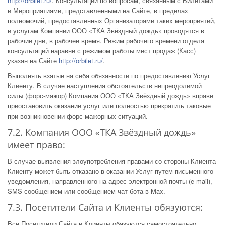
http://orbilet.ru/
. Консультации по вопросам, связанным с Билетами
и Мероприятиями, представленными на Сайте, в пределах
полномочий, предоставленных Организаторами таких мероприятий,
и услугам Компании ООО «ТКА Звёздный дождь» проводятся в
рабочие дни, в рабочее время. Режим рабочего времени отдела
консультаций наравне с режимом работы мест продаж (Касс)
указан на Сайте
http://orbilet.ru/
.
Выполнять взятые на себя обязанности по предоставлению Услуг
Клиенту. В случае наступления обстоятельств непреодолимой
силы (форс-мажор) Компания ООО «ТКА Звёздный дождь» вправе
приостановить оказание услуг или полностью прекратить таковые
при возникновении форс-мажорных ситуаций.
7.2. Компания ООО «ТКА Звёздный дождь»
имеет право:
В случае выявления злоупотребления правами со стороны Клиента
Клиенту может быть отказано в оказании Услуг путем письменного
уведомления, направленного на адрес электронной почты (e-mail),
SMS-сообщением или сообщением чат-бота в Max.
7.3. Посетители Сайта и Клиенты обязуются:
Все Посетители Сайта и Клиенты обязуются самостоятельно