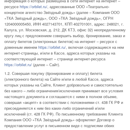
информация о которых размещена в сети интернет на интернет –
ресурсе
https://orbilet.ru/
, адресованные ООО «Театрально-
концертное агентство Звёздный дождь» (далее – Компания ООО
«ТКА Звёздный дождь», ООО «ТКА Звёздный дождь», ОГРН
1204000005450, ИНН 4027143701, КПП 402701001, адрес: 248021, г.
Калуга, ул. Московская, д. 212, ДК КТЗ, офис 32) неопределенному
кругу лиц с предложением совершить выбор, бронирование, заказ и
оплату билетов (электронных билетов) на интернет – ресурсе с
доменным именем
https://orbilet.ru/
, включая содержащиеся на нем
интернет-страницы, и/или в Кассе, адреса которых указаны на
соответствующей интернет – странице интернет-ресурса
https://orbilet.ru/
(далее – Сайт).
1.2. Совершая покупку (бронирование и оплату) билета
(электронного билета) на Сайте и/или в любой Кассе, адреса
которых указаны на Сайте, Клиент добровольно и самостоятельно
без какого – либо ограничения/исключения принимает все условия
настоящего документа и соглашается с ними в полном объеме,
совершая «акцепт» в соответствии с положениями ст. 438 ГК РФ и
присоединяется к ним без каких-либо ограничений и/или
исключений (ст. 428 ГК РФ). По письменному требованию Клиента
Компания ООО «ТКА Звёздный дождь» оформляет Договор о
предоставлении услуг в письменном виде с подписями обеих