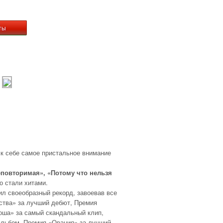
ты
 к себе самое пристальное внимание
еповторимая»,
«Потому что нельзя
о стали хитами.
л своеобразный рекорд, завоевав все
ства» за лучший дебют, Премия
оша» за самый скандальный клип,
альбом, Премия «Овация» за лучший