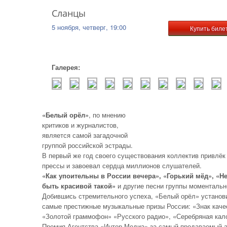
Сланцы
5 ноября, четверг, 19:00
Купить биле
Галерея:
«Белый орёл»
, по мнению
критиков и журналистов,
является самой загадочной
группой российской эстрады.
В первый же год своего существования коллектив привлёк
прессы и завоевал сердца миллионов слушателей.
«Как упоительны в России вечера»,
«Горький мёд»,
«Н
быть красивой такой»
и другие песни группы моментальн
Добившись стремительного успеха, «Белый орёл» установи
самые престижные музыкальные призы России: «Знак каче
«Золотой граммофон» «Русского радио», «Серебряная кал
Премия Агентства «Интер Медиа» за самый продаваемый 