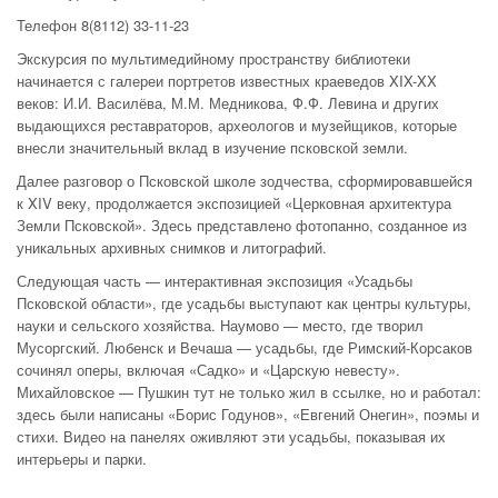
Телефон 8(8112) 33-11-23
Экскурсия по мультимедийному пространству библиотеки
начинается с галереи портретов известных краеведов XIX-XX
веков: И.И. Василёва, М.М. Медникова, Ф.Ф. Левина и других
выдающихся реставраторов, археологов и музейщиков, которые
внесли значительный вклад в изучение псковской земли.
Далее разговор о Псковской школе зодчества, сформировавшейся
к XIV веку, продолжается экспозицией «Церковная архитектура
Земли Псковской». Здесь представлено фотопанно, созданное из
уникальных архивных снимков и литографий.
Следующая часть — интерактивная экспозиция «Усадьбы
Псковской области», где усадьбы выступают как центры культуры,
науки и сельского хозяйства. Наумово — место, где творил
Мусоргский. Любенск и Вечаша — усадьбы, где Римский-Корсаков
сочинял оперы, включая «Садко» и «Царскую невесту».
Михайловское — Пушкин тут не только жил в ссылке, но и работал:
здесь были написаны «Борис Годунов», «Евгений Онегин», поэмы и
стихи. Видео на панелях оживляют эти усадьбы, показывая их
интерьеры и парки.