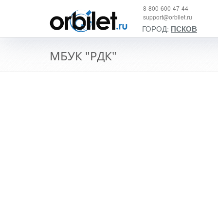
8-800-600-47-44
support@orbilet.ru
ГОРОД:
ПСКОВ
МБУК "РДК"