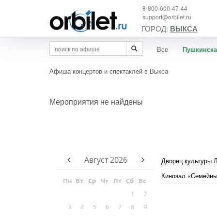
8-800-600-47-44
support@orbilet.ru
ГОРОД:
ВЫКСА
Все
Пушкинска
Афиша концертов и спектаклей в Выкса
Мероприятия не найдены
Август
2026
Дворец культуры 
Кинозал «Семейн
Пн
Вт
Ср
Чт
Пт
Сб
Вс
1
2
3
4
5
6
7
8
9