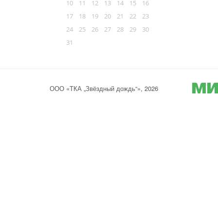
10
11
12
13
14
15
16
17
18
19
20
21
22
23
24
25
26
27
28
29
30
31
ООО «ТКА „Звёздный дождь“», 2026