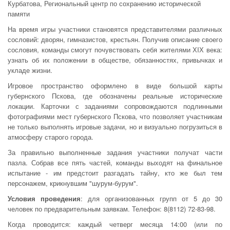
Курбатова, Региональный центр по сохранению исторической
памяти
На время игры участники становятся представителями различных
сословий: дворян, гимназистов, крестьян. Получив описание своего
сословия, команды смогут почувствовать себя жителями ХIХ века:
узнать об их положении в обществе, обязанностях, привычках и
укладе жизни.
Игровое пространство оформлено в виде большой карты
губернского Пскова, где обозначены реальные исторические
локации. Карточки с заданиями сопровождаются подлинными
фотографиями мест губернского Пскова, что позволяет участникам
не только выполнять игровые задачи, но и визуально погрузиться в
атмосферу старого города.
За правильно выполненные задания участники получат части
пазла. Собрав все пять частей, команды выходят на финальное
испытание - им предстоит разгадать тайну, кто же был тем
персонажем, крикнувшим "шурум-бурум".
Условия проведения
: для организованных групп от 5 до 30
человек по предварительным заявкам. Телефон: 8(8112) 72-83-98.
Когда проводится: каждый четверг месяца 14:00 (или по