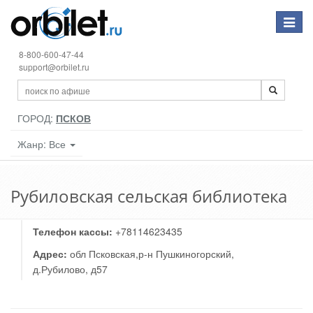
Toggle
navigat
8-800-600-47-44
support@orbilet.ru
ГОРОД:
ПСКОВ
Жанр: Все
Рубиловская сельская библиотека
Телефон кассы:
+78114623435
Адрес:
обл Псковская,р-н Пушкиногорский,
д.Рубилово, д57