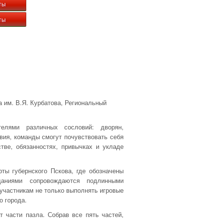
ты
ты
 им. В.Я. Курбатова, Региональный
телями различных сословий: дворян,
овия, команды смогут почувствовать себя
тве, обязанностях, привычках и укладе
ты губернского Пскова, где обозначены
даниями сопровождаются подлинными
 участникам не только выполнять игровые
о города.
 части пазла. Собрав все пять частей,