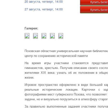
20 августа, четверг, 14:00
Купить биле
27 августа, четверг, 14:00
Купить биле
Галерея:
Псковская областная универсальная научная библиотека
центр по сохранению исторической памяти
На время игры участники становятся представи
гимназистов, крестьян. Получив описание своего сосл
жителями ХIХ века: узнать об их положении в общес
жизни.
Игровое пространство оформлено в виде большой кар
реальные исторические локации. Карточки с за
фотографиями мест губернского Пскова, что позволяет
задачи, но и визуально погрузиться в атмосферу старог
За правильно выполненные задания участники получат