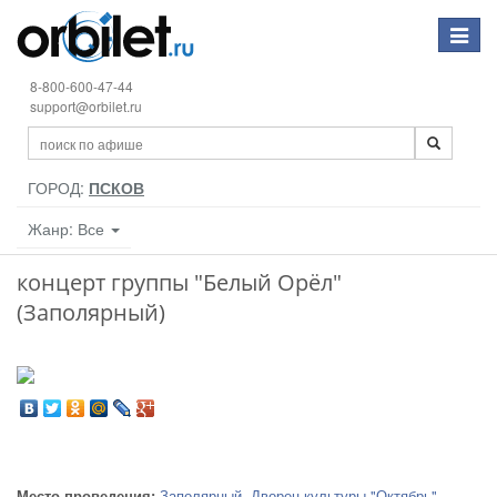
Toggle
navigat
8-800-600-47-44
support@orbilet.ru
ГОРОД:
ПСКОВ
Жанр: Все
концерт группы "Белый Орёл"
(Заполярный)
Место проведения:
Заполярный
,
Дворец культуры "Октябрь"