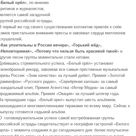
«Белый орёл»
, по мнению
критиков и журналистов,
является самой загадочной
группой российской эстрады.
В первый же год своего существования коллектив привлёк к себе
самое пристальное внимание прессы и завоевал сердца миллионов
слушателей.
«Как упоительны в России вечера»,
«Горький мёд»,
«Неповторимая»,
«Потому что нельзя быть красивой такой»
и
другие песни группы моментально стали хитами.
Добившись стремительного успеха, «Белый орёл» установил
своеобразный рекорд, завоевав все самые престижные музыкальные
призы России: «Знак качества» за лучший дебют, Премия «Золотой
граммофон» «Русского радио», «Серебряная калоша» за самый
скандальный клип, Премия Агентства «Интер Медиа» за самый
продаваемый альбом, Премия «Овация» за лучший шлягер года.
За прошедшие годы «Белый орел» выпустил шесть альбомов,
разошедшихся многомиллионными тиражами по всему миру. Сейчас к
выпуску готовится седьмой альбом.
О головокружительном успехе самой востребованная группы
российской эстрады свидетельствует и география гастролей «Белого
орла» с момента создания и до сегодняшнего дня: более полутысячи
городов 50-ти стран на 4-х континентах, не считая повторных туров.