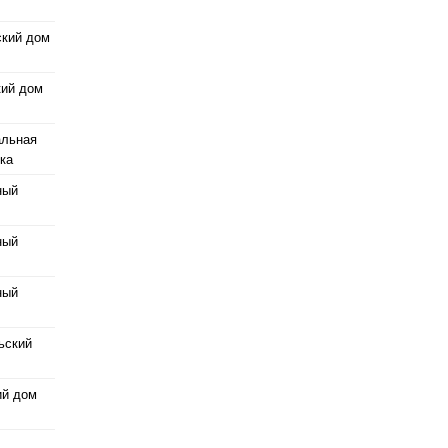
ский дом
кий дом
альная
ка
ный
ный
ный
ьский
ий дом