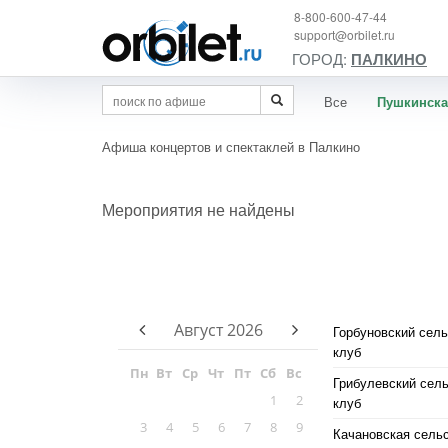
8-800-600-47-44
support@orbilet.ru
ГОРОД:
ПАЛКИНО
Все
Пушкинска
Афиша концертов и спектаклей в Палкино
Мероприятия не найдены
Август
2026
Горбуновский сель
клуб
Пн
Вт
Ср
Чт
Пт
Сб
Вс
Грибулевский сел
1
2
клуб
3
4
5
6
7
8
9
Качановская сель