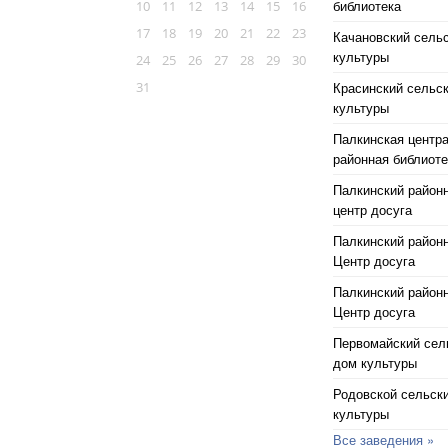
библиотека
10
11
12
13
14
15
16
17
18
19
20
21
22
23
Качановский сель
культуры
24
25
26
27
28
29
30
31
Красинский сельс
культуры
Палкинская центр
районная библиоте
Палкинский район
центр досуга
Палкинский район
Центр досуга
Палкинский район
Центр досуга
Первомайский сел
дом культуры
Родовской сельск
культуры
Все заведения »